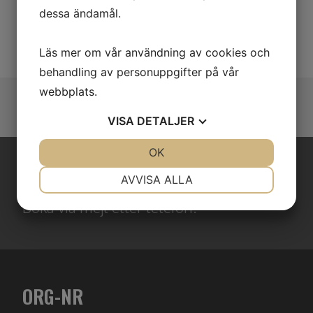
dessa ändamål.
utvecklingen dag för dag.
Läs mer om vår användning av cookies och
behandling av personuppgifter på vår
webbplats.
VISA
DETALJER
JA
NEJ
OK
JA
NEJ
NÖDVÄNDIG
INSTÄLLNINGAR
BOKA TILL DITT BOENDE HOS OSS!
AVVISA ALLA
JA
NEJ
JA
NEJ
Boka via mejl eller telefon.
MARKNADSFÖRING
STATISTIK
ORG-NR