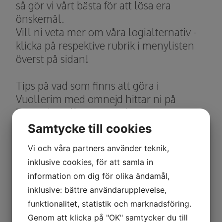
så gör vi vårt bästa för att lösa era
önskemål.
Vill ni veta mer om våra logialternativ -
klicka på respektive rubrik i menylisten
överst på sidan!
Tips på vad som finns att göra i
Vuollerim med omnejd hittar ni på
hemsidan till vår samarbetspartner
Lapland Vuollerim
på
Samtycke till cookies
www.laplandvuollerim.se
Vi och våra partners använder teknik,
inklusive cookies, för att samla in
VI HAR ÖPPET SOM VANLIGT!
information om dig för olika ändamål,
inklusive: bättre användarupplevelse,
Vi följer givetvis Folkhälsoinstitutets
funktionalitet, statistik och marknadsföring.
rekommendationer angående hälsa och
Genom att klicka på "OK" samtycker du till
hygien och följer noga med i